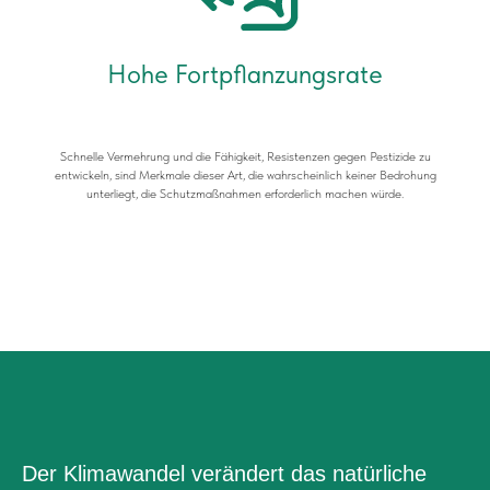
Hohe Fortpflanzungsrate
Schnelle Vermehrung und die Fähigkeit, Resistenzen gegen Pestizide zu
entwickeln, sind Merkmale dieser Art, die wahrscheinlich keiner Bedrohung
unterliegt, die Schutzmaßnahmen erforderlich machen würde.
Der Klimawandel verändert das natürliche