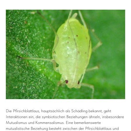
Die Pfirsichblattlaus, hauptsächlich als Schädling bekannt, geht
Interaktionen ein, die symbiotischen Beziehungen ähneln, insbesondere
Mutualismus und Kommensalismus. Eine bemerkenswerte
mutualistische Beziehung besteht zwischen der Pfirsichblattlaus und