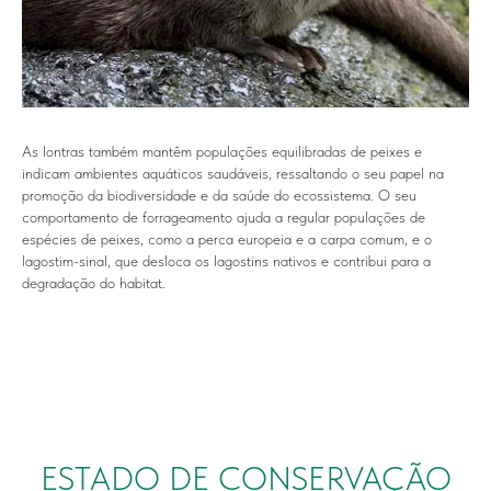
As lontras também mantêm populações equilibradas de peixes e
indicam ambientes aquáticos saudáveis, ressaltando o seu papel na
promoção da biodiversidade e da saúde do ecossistema. O seu
comportamento de forrageamento ajuda a regular populações de
espécies de peixes, como a perca europeia e a carpa comum, e o
lagostim-sinal, que desloca os lagostins nativos e contribui para a
degradação do habitat.
ESTADO DE CONSERVAÇÃO