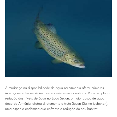
A mudança na disponibilidade de água na Arménia afeta inúmeras
interações entre espécies nos ecossistemas aquáticos. Por exemplo, a
redução dos níveis de água no Lago Sevan, o maior corpo de água
doce da Arménia, afetou diretamente a truta Sevan (Salmo ischchan),
uma espécie endémica que enfrenta a redução do seu habitat.