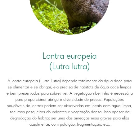
Lontra europeia
(Lutra lutra)
A lontra europeia (Lutra Lutra) depende totalmente da água doce para
se alimentar e se abrigar; ela precisa de habitats de água doce limpos
e bem preservados para sobreviver. A vegetação ribeirinha é necessária
para proporcionar abrigo e diversidade de presas. Populações
saudáveis de lontras podem ser observadas em locais com água limpa,
recursos pesqueiros abundantes e vegetação densa. Isso apesar da
degradação do habitat ser uma das ameaças mais graves para elas
atualmente, com poluição, fragmentação, etc.